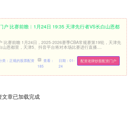
户 比赛前瞻︱1月24日 19:35 天津先行者VS长白山恩都
比赛前瞻 1月24日，2025-2026赛季CBA常规赛第19轮，天津先
山恩都里，天津5、抖音平台将对本场比赛进行直播....
分类：正规的股票配资
查看：
日期：01-
配资老牌炒股配资门户
185
24
资文章已加载完成