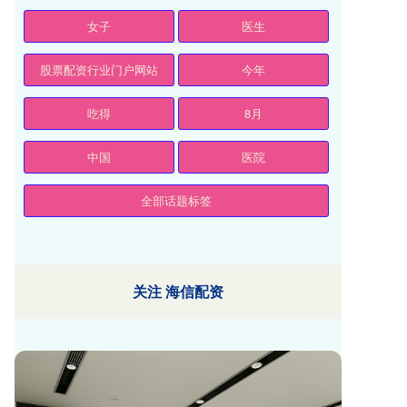
女子
医生
股票配资行业门户网站
今年
吃得
8月
中国
医院
全部话题标签
关注 海信配资