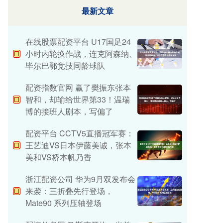
最新文章
在线股票配资平台 U17国足24
小时内轮换作战，连克阿森纳、
毕尔巴鄂竞技同龄球队
配资指数官网 赢了樊振东张本
智和，却输给世界第33！温瑞
博的接班人剧本，写偏了
配资平台 CCTV5直播冠军赛：
王艺迪VS日本伊藤美诚，张本
美和VS桥本帆乃香
浙江配资公司 华为9月双发布会
来袭：三折叠先行登场，
Mate90 系列压轴登场