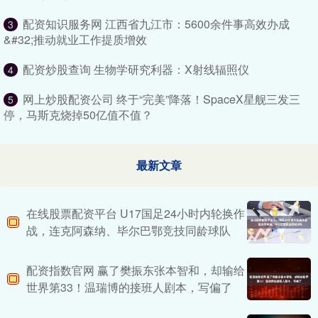
配资知识服务网 江西省九江市：5600余件事高效办成
3
&#32;推动就业工作提质增效
配资炒股查询 生物学研究利器：X射线辐照仪
4
网上炒股配资公司 终于“完美”降落！SpaceX星舰三发三
5
停，马斯克烧掉50亿值不值？
最新文章
在线股票配资平台 U17国足24小时内轮换作
战，连克阿森纳、毕尔巴鄂竞技同龄球队
配资指数官网 赢了樊振东张本智和，却输给
世界第33！温瑞博的接班人剧本，写偏了