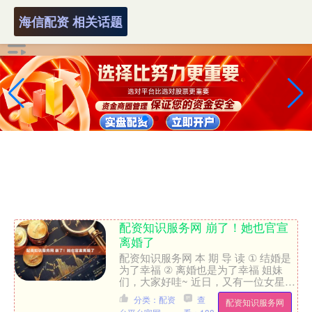
海信配资 相关话题
配资知识服务网 崩了！她也官宣
离婚了
配资知识服务网 本 期 导 读 ① 结婚是
为了幸福 ② 离婚也是为了幸福 姐妹
们，大家好哇~ 近日，又有一位女星选
择公开了自己的婚姻状态——42岁的
分类：配资
查
配资知识服务网
江一燕在综艺....